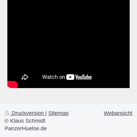
Druckversion
|
Sitemap
Webansicht
© Klaus Schmidt
PanzerHuelse.de